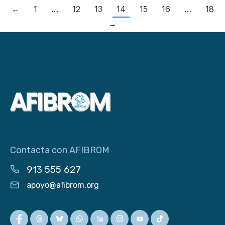
←
1
…
12
13
14
15
16
…
18
→
Contacta con AFIBROM
913 555 627
apoyo@afibrom.org