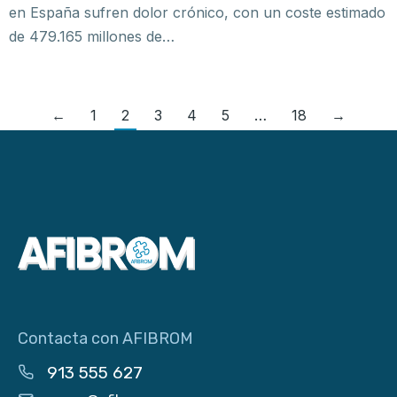
en España sufren dolor crónico, con un coste estimado
de 479.165 millones de…
←
1
2
3
4
5
…
18
→
Contacta con AFIBROM
913 555 627