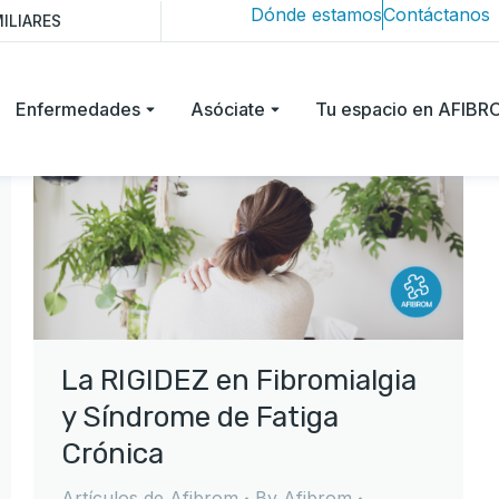
Dónde estamos
Contáctanos
ILIARES
Enfermedades
Asóciate
Tu espacio en AFIB
La RIGIDEZ en Fibromialgia
y Síndrome de Fatiga
Crónica
Artículos de Afibrom
By
Afibrom