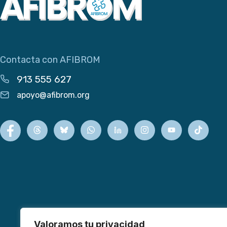
Contacta con AFIBROM
913 555 627
apoyo@afibrom.org
Valoramos tu privacidad