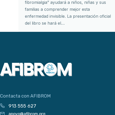
fibromialgia” ayudará a niños, niñas y sus
familias a comprender mejor esta
enfermedad invisible. La presentación oficial
del libro se hará el…
Contacta con AFIBROM
913 555 627
apoyo@afibrom.org